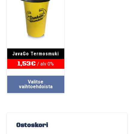
JavaGo Termosmuki
1,53
€
/ alv 0%
Tällä
Valitse
tuotteella
vaihtoehdoista
on
useampi
muunnelma.
Voit
tehdä
Ostoskori
valinnat