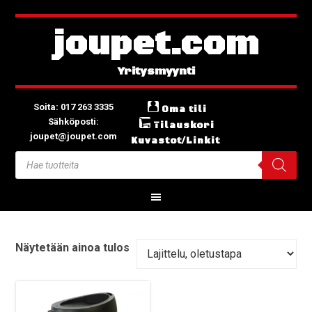
joupet.com
Soita: 017 263 3335
Oma tili
Sähköposti:
Tilauskori
joupet@joupet.com
Kuvastot/Linkit
Näytetään ainoa tulos