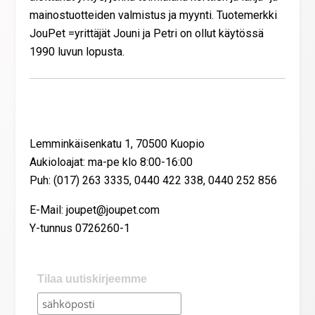
mainostuotteiden valmistus ja myynti. Tuotemerkki
JouPet =yrittäjät Jouni ja Petri on ollut käytössä
1990 luvun lopusta.
Yhteystiedot
Lemminkäisenkatu 1, 70500 Kuopio
Aukioloajat: ma-pe klo 8:00-16:00
Puh: (017) 263 3335, 0440 422 338, 0440 252 856
E-Mail: joupet@joupet.com
Y-tunnus 0726260-1
Tilaa uutiskirjeemme