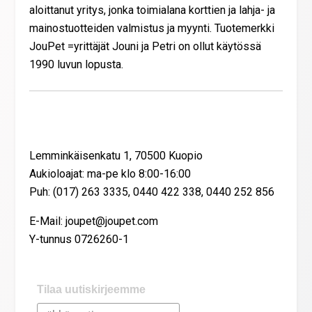
aloittanut yritys, jonka toimialana korttien ja lahja- ja
mainostuotteiden valmistus ja myynti. Tuotemerkki
JouPet =yrittäjät Jouni ja Petri on ollut käytössä
1990 luvun lopusta.
Yhteystiedot
Lemminkäisenkatu 1, 70500 Kuopio
Aukioloajat: ma-pe klo 8:00-16:00
Puh: (017) 263 3335, 0440 422 338, 0440 252 856
E-Mail: joupet@joupet.com
Y-tunnus 0726260-1
Tilaa uutiskirjeemme