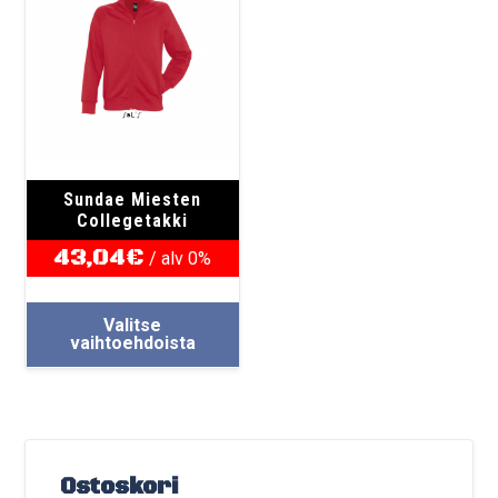
Sundae Miesten
Collegetakki
43,04
€
/ alv 0%
Tällä
Valitse
tuotteella
vaihtoehdoista
on
useampi
muunnelma.
Voit
tehdä
Ostoskori