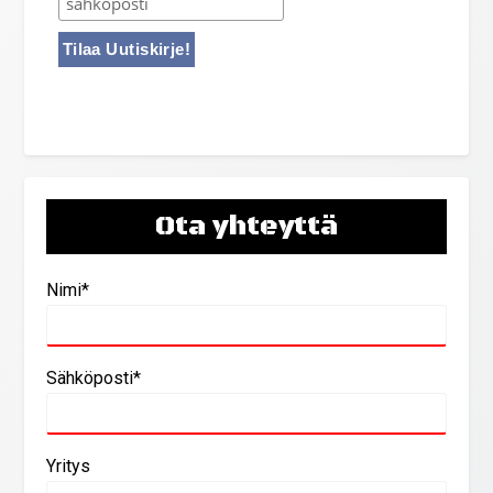
Ota yhteyttä
Nimi*
Sähköposti*
Yritys