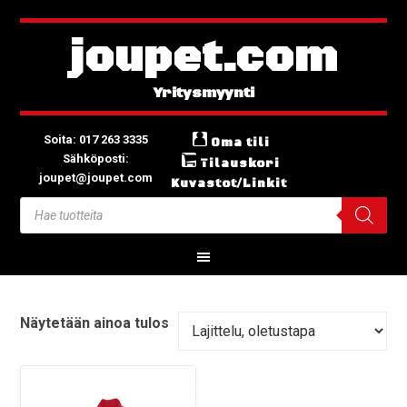
joupet.com
Soita: 017 263 3335
Oma tili
Sähköposti:
Tilauskori
joupet@joupet.com
Kuvastot/Linkit
Näytetään ainoa tulos