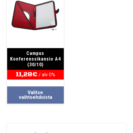
Campus
Konferenssikansio A4
(30/10)
11,28
€
/ alv 0%
Tällä
Valitse
tuotteella
vaihtoehdoista
on
useampi
muunnelma.
Voit
tehdä