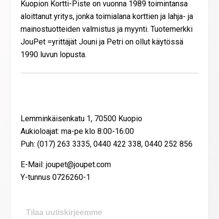
Kuopion Kortti-Piste on vuonna 1989 toimintansa
aloittanut yritys, jonka toimialana korttien ja lahja- ja
mainostuotteiden valmistus ja myynti. Tuotemerkki
JouPet =yrittäjät Jouni ja Petri on ollut käytössä
1990 luvun lopusta.
Yhteystiedot
Lemminkäisenkatu 1, 70500 Kuopio
Aukioloajat: ma-pe klo 8:00-16:00
Puh: (017) 263 3335, 0440 422 338, 0440 252 856
E-Mail: joupet@joupet.com
Y-tunnus 0726260-1
Tilaa uutiskirjeemme