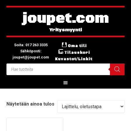
joupet.com
Soita: 017 263 3335
Oma tili
Sähköposti:
Tilauskori
joupet@joupet.com
Kuvastot/Linkit
Näytetään ainoa tulos