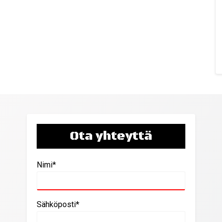
Ota yhteyttä
Nimi*
Sähköposti*