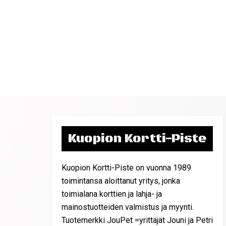
Kuopion Kortti-Piste
Kuopion Kortti-Piste on vuonna 1989
toimintansa aloittanut yritys, jonka
toimialana korttien ja lahja- ja
mainostuotteiden valmistus ja myynti.
Tuotemerkki JouPet =yrittäjät Jouni ja Petri