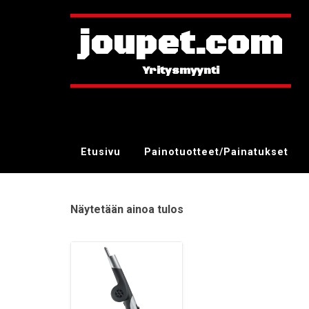
joupet.com
Etusivu
Painotuotteet/Painatukset
Näytetään ainoa tulos