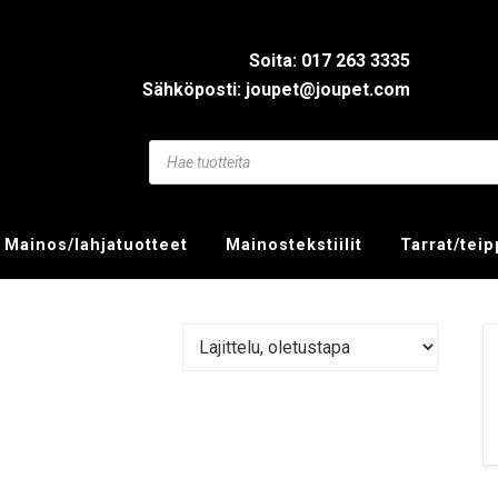
Soita: 017 263 3335
Sähköposti: joupet@joupet.com
Mainos/lahjatuotteet
Mainostekstiilit
Tarrat/tei