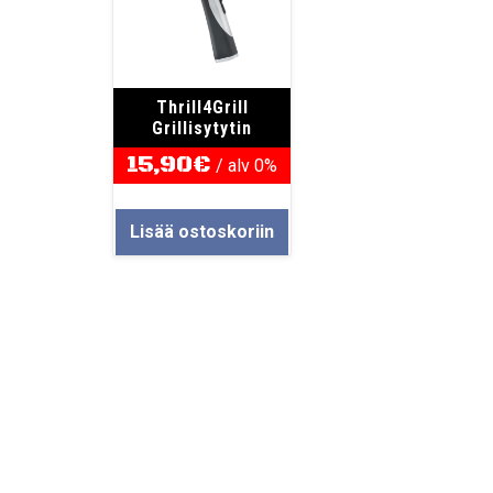
Thrill4Grill
Grillisytytin
15,90
€
/ alv 0%
Lisää ostoskoriin