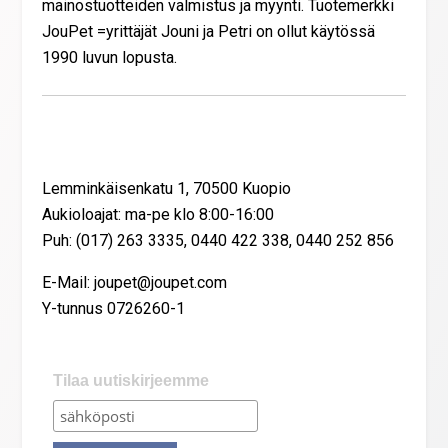
mainostuotteiden valmistus ja myynti. Tuotemerkki
JouPet =yrittäjät Jouni ja Petri on ollut käytössä
1990 luvun lopusta.
Yhteystiedot
Lemminkäisenkatu 1, 70500 Kuopio
Aukioloajat: ma-pe klo 8:00-16:00
Puh: (017) 263 3335, 0440 422 338, 0440 252 856
E-Mail: joupet@joupet.com
Y-tunnus 0726260-1
Tilaa uutiskirjeemme