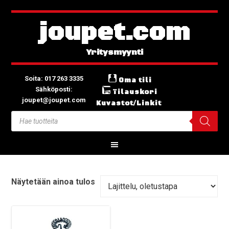
joupet.com
Soita: 017 263 3335
Oma tili
Sähköposti:
Tilauskori
joupet@joupet.com
Kuvastot/Linkit
Näytetään ainoa tulos