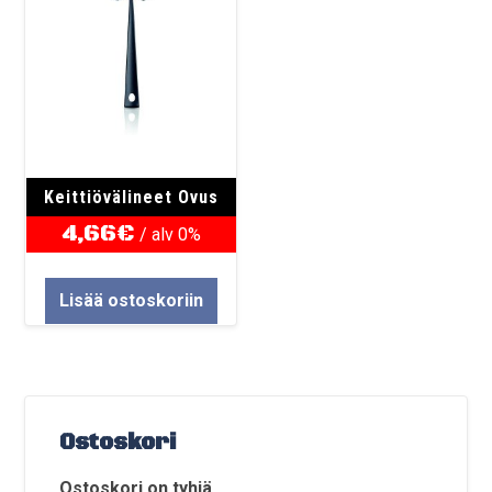
Keittiövälineet Ovus
4,66
€
/ alv 0%
Lisää ostoskoriin
Ostoskori
Ostoskori on tyhjä.