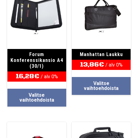
valinnat
val
tuotteen
tuo
sivulla.
sivu
Forum
Manhattan Laukku
Konferenssikansio A4
13,86
€
/ alv 0%
(30/1)
16,28
€
Täl
/ alv 0%
Valitse
tuo
Tällä
vaihtoehdoista
on
Valitse
tuotteella
us
vaihtoehdoista
on
mu
useampi
Voi
muunnelma.
teh
Voit
val
tehdä