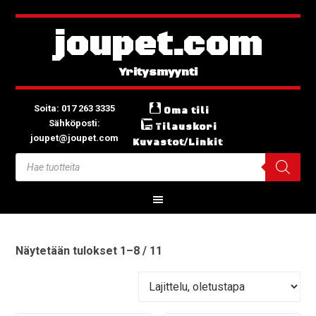
joupet.com
Soita: 017 263 3335
Oma tili
Sähköposti:
Tilauskori
joupet@joupet.com
Kuvastot/Linkit
Näytetään tulokset 1–8 / 11