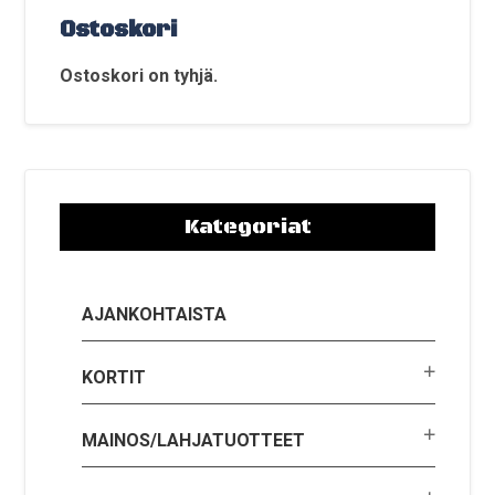
tuotteen
tuo
Ostoskori
sivulla.
sivu
Ostoskori on tyhjä.
Kategoriat
AJANKOHTAISTA
KORTIT
MAINOS/LAHJATUOTTEET