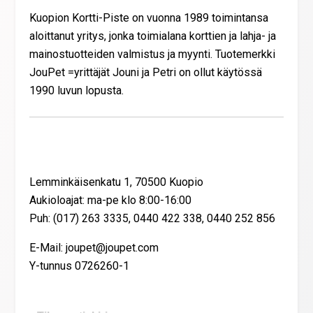
Kuopion Kortti-Piste on vuonna 1989 toimintansa
aloittanut yritys, jonka toimialana korttien ja lahja- ja
mainostuotteiden valmistus ja myynti. Tuotemerkki
JouPet =yrittäjät Jouni ja Petri on ollut käytössä
1990 luvun lopusta.
Yhteystiedot
Lemminkäisenkatu 1, 70500 Kuopio
Aukioloajat: ma-pe klo 8:00-16:00
Puh: (017) 263 3335, 0440 422 338, 0440 252 856
E-Mail: joupet@joupet.com
Y-tunnus 0726260-1