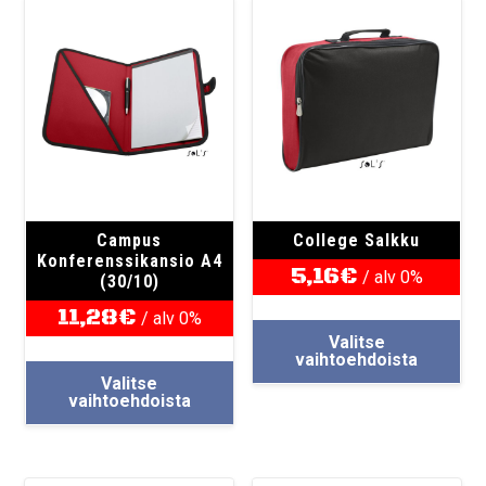
Campus
College Salkku
Konferenssikansio A4
5,16
€
/ alv 0%
(30/10)
11,28
€
Täl
/ alv 0%
Valitse
tuo
Tällä
vaihtoehdoista
on
Valitse
tuotteella
us
vaihtoehdoista
on
mu
useampi
Voi
muunnelma.
teh