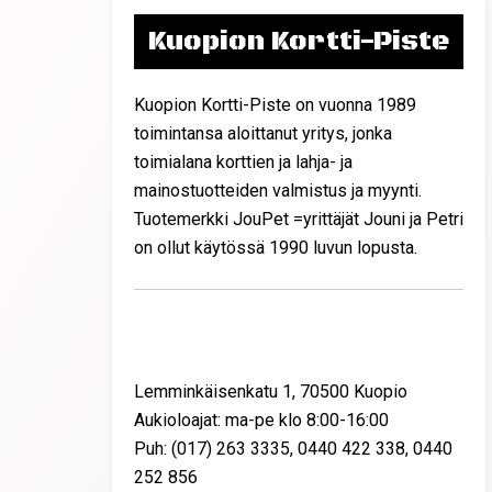
Kuopion Kortti-Piste
Kuopion Kortti-Piste on vuonna 1989
toimintansa aloittanut yritys, jonka
toimialana korttien ja lahja- ja
mainostuotteiden valmistus ja myynti.
Tuotemerkki JouPet =yrittäjät Jouni ja Petri
on ollut käytössä 1990 luvun lopusta.
Yhteystiedot
Lemminkäisenkatu 1, 70500 Kuopio
Aukioloajat: ma-pe klo 8:00-16:00
Puh: (017) 263 3335, 0440 422 338, 0440
252 856