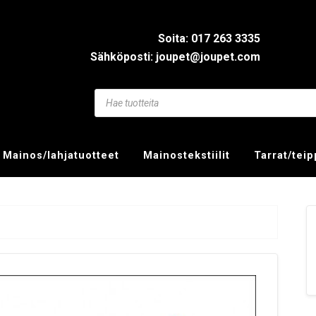
Soita: 017 263 3335
Sähköposti: joupet@joupet.com
Mainos/lahjatuotteet
Mainostekstiilit
Tarrat/tei