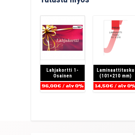
Lahjakortti 1-
Laminaattitasku
Osainen
(101×210 mm)
96,00
€
/ alv 0%
14,50
€
/ alv 0