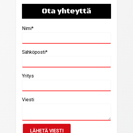
Ota yhteyttä
Nimi*
Sähköposti*
Yritys
Viesti