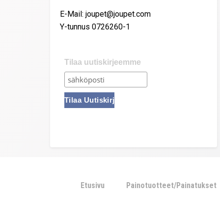
E-Mail: joupet@joupet.com
Y-tunnus 0726260-1
Tilaa uutiskirjeemme
Etusivu
Painotuotteet/Painatukset