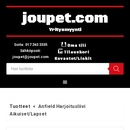
joupet.com
Soita: 017 263 3335
Oma tili
Sähköposti:
Tilauskori
joupet@joupet.com
Kuvastot/Linkit
Tuotteet
<
Anfield Harjoitusliivi
Aikuiset/Lapset