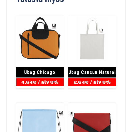
Ubag Chicago
Ubag Cancun Natural
4,64
€
/ alv 0%
2,64
€
/ alv 0%