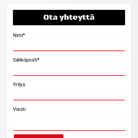
Ota yhteyttä
Nimi*
Sähköposti*
Yritys
Viesti