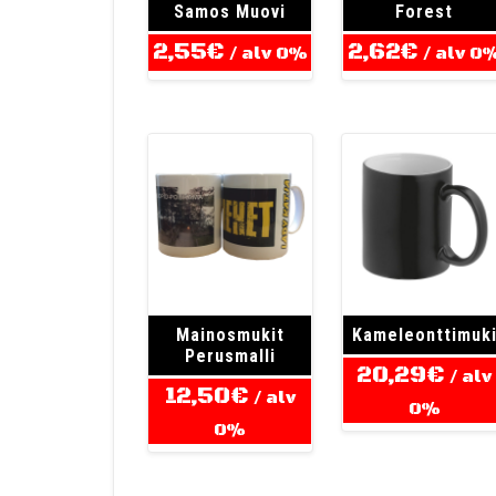
Samos Muovi
Forest
2,55
€
2,62
€
/ alv 0%
/ alv 0
Mainosmukit
Kameleonttimuk
Perusmalli
20,29
€
/ alv
12,50
€
/ alv
0%
0%