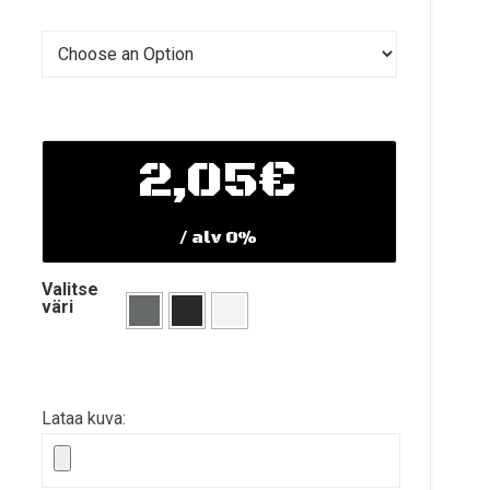
2,05€
/ alv 0%
Valitse
väri
Lataa kuva: