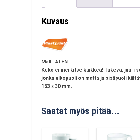
Kuvaus
Malli: ATEN
Koko ei merkitse kaikkea! Tukeva, juuri so
jonka ulkopuoli on matta ja sisäpuoli kiilt
153 x 30 mm.
Saatat myös pitää...