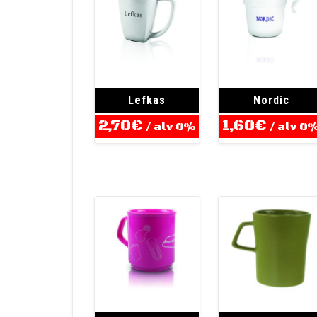
Lefkas
Nordic
2,70
€
1,60
€
/ alv 0%
/ alv 0