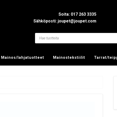
Soita: 017 263 3335
Sähköposti: joupet@joupet.com
Mainos/lahjatuotteet
Mainostekstiilit
Tarrat/tei