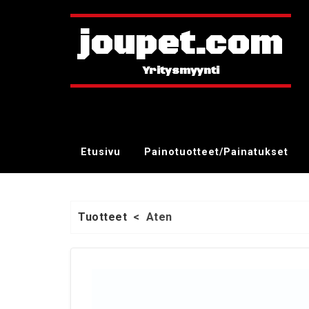
joupet.com
Etusivu
Painotuotteet/Painatukset
Tuotteet
<
Aten