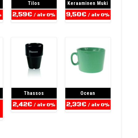
Tilos
Keraaminen Muki
2,59
€
9,50
€
%
/ alv 0%
/ alv 0%
i
Thassos
Ocean
2,42
€
2,33
€
/ alv 0%
/ alv 0%