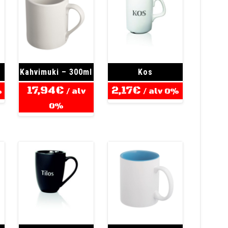
Kahvimuki – 300ml
Kos
17,94
€
2,17
€
%
/ alv
/ alv 0%
0%