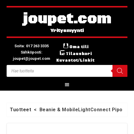
joupet.com
Soita: 017 263 3335
Oma tili
Sähköposti:
Tilauskori
joupet@joupet.com
Kuvastot/Linkit
Tuotteet
<
Beanie & MobileLightConnect Pipo