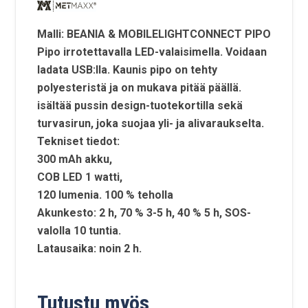
Malli: BEANIA & MOBILELIGHTCONNECT PIPO
Pipo irrotettavalla LED-valaisimella. Voidaan
ladata USB:lla. Kaunis pipo on tehty
polyesteristä ja on mukava pitää päällä.
isältää pussin design-tuotekortilla sekä
turvasirun, joka suojaa yli- ja alivaraukselta.
Tekniset tiedot:
300 mAh akku,
COB LED 1 watti,
120 lumenia. 100 % teholla
Akunkesto: 2 h, 70 % 3-5 h, 40 % 5 h, SOS-
valolla 10 tuntia.
Latausaika: noin 2 h.
Tutustu myös