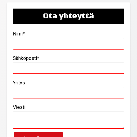
Ota yhteyttä
Nimi*
Sähköposti*
Yritys
Viesti