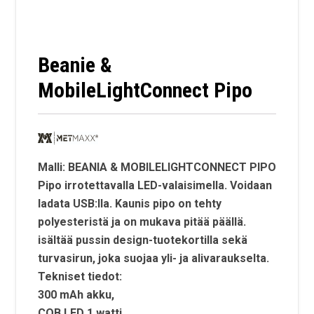
Beanie &
MobileLightConnect Pipo
Malli: BEANIA & MOBILELIGHTCONNECT PIPO
Pipo irrotettavalla LED-valaisimella. Voidaan
ladata USB:lla. Kaunis pipo on tehty
polyesteristä ja on mukava pitää päällä.
isältää pussin design-tuotekortilla sekä
turvasirun, joka suojaa yli- ja alivaraukselta.
Tekniset tiedot:
300 mAh akku,
COB LED 1 watti,