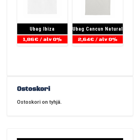
Ubag Ibiza
Ubag Cancun Natural
1,86
€
/ alv 0%
2,64
€
/ alv 0%
Ostoskori
Ostoskori on tyhjä.