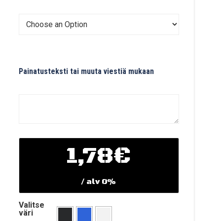
Painatusteksti tai muuta viestiä mukaan
1,78€
/ alv 0%
Valitse
väri