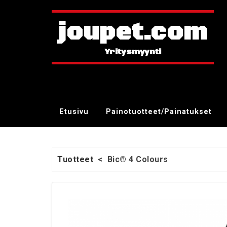
joupet.com
Etusivu
Painotuotteet/Painatukset
Tuotteet
<
Bic® 4 Colours