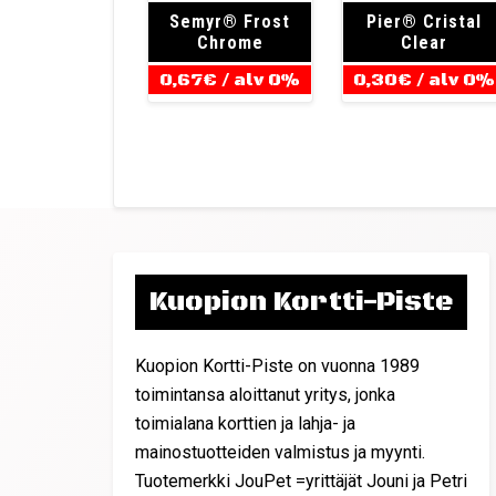
Semyr® Frost
Pier® Cristal
Chrome
Clear
0,67
€
/ alv 0%
0,30
€
/ alv 0%
Kuopion Kortti-Piste
Kuopion Kortti-Piste on vuonna 1989
toimintansa aloittanut yritys, jonka
toimialana korttien ja lahja- ja
mainostuotteiden valmistus ja myynti.
Tuotemerkki JouPet =yrittäjät Jouni ja Petri