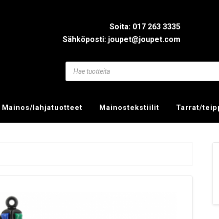
Soita: 017 263 3335
Sähköposti: joupet@joupet.com
Mainos/lahjatuotteet
Mainostekstiilit
Tarrat/tei