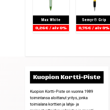
Max White
Semyr® Grip
0,26
€
/ alv 0%
0,75
€
/ alv 0%
Kuopion Kortti-Piste
Kuopion Kortti-Piste on vuonna 1989
toimintansa aloittanut yritys, jonka
toimialana korttien ja lahja- ja