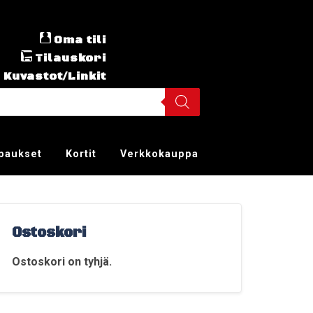
Oma tili
Tilauskori
Kuvastot/Linkit
ppaukset
Kortit
Verkkokauppa
Ostoskori
Ostoskori on tyhjä.