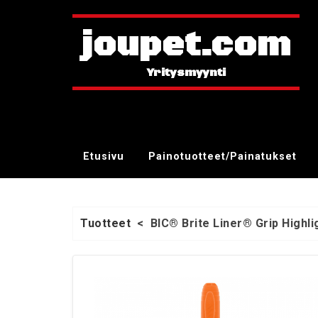
joupet.com
Etusivu
Painotuotteet/Painatukset
Tuotteet
<
BIC® Brite Liner® Grip Highli