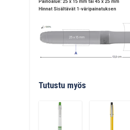
Painoalue: 25 x 15 mm tai 45 x 25 mm
Hinnat Sisältävät 1-väripainatuksen
Tutustu myös