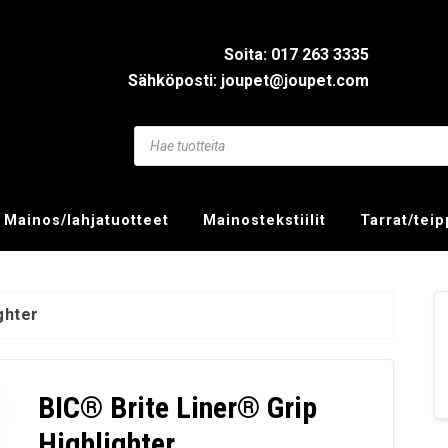
Soita: 017 263 3335
Sähköposti: joupet@joupet.com
Mainos/lahjatuotteet
Mainostekstiilit
Tarrat/tei
ghter
BIC® Brite Liner® Grip
Highlighter