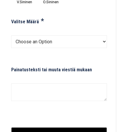
V.Sininen
O.Sininen
*
Valitse Määrä
Painatusteksti tai muuta viestiä mukaan