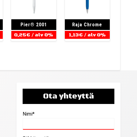
Pier® 2001
Raja Chrome
0,25
€
/ alv 0%
1,13
€
/ alv 0%
Ota yhteyttä
Nimi*