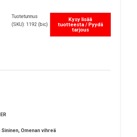
Tuotetunnus
(SKU):
1192 (bic)
TER
n Sininen, Omenan vihreä