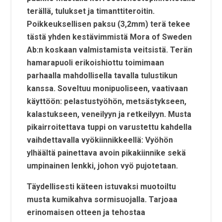
terällä, tulukset ja timanttiteroitin.
Poikkeuksellisen paksu (3,2mm) terä tekee
tästä yhden kestävimmistä Mora of Sweden
Ab:n koskaan valmistamista veitsistä. Terän
hamarapuoli erikoishiottu toimimaan
parhaalla mahdollisella tavalla tulustikun
kanssa. Soveltuu monipuoliseen, vaativaan
käyttöön: pelastustyöhön, metsästykseen,
kalastukseen, veneilyyn ja retkeilyyn. Musta
pikairroitettava tuppi on varustettu kahdella
vaihdettavalla vyökiinnikkeellä: Vyöhön
ylhäältä painettava avoin pikakiinnike sekä
umpinainen lenkki, johon vyö pujotetaan.
Täydellisesti käteen istuvaksi muotoiltu
musta kumikahva sormisuojalla. Tarjoaa
erinomaisen otteen ja tehostaa