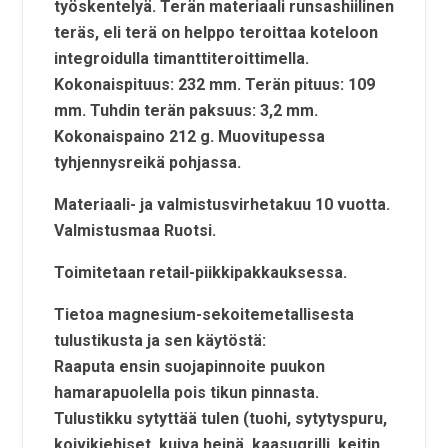
työskentelyä. Terän materiaali runsashiilinen
teräs, eli terä on helppo teroittaa koteloon
integroidulla timanttiteroittimella.
Kokonaispituus: 232 mm. Terän pituus: 109
mm. Tuhdin terän paksuus: 3,2 mm.
Kokonaispaino 212 g. Muovitupessa
tyhjennysreikä pohjassa.
Materiaali- ja valmistusvirhetakuu 10 vuotta.
Valmistusmaa Ruotsi.
Toimitetaan retail-piikkipakkauksessa.
Tietoa magnesium-sekoitemetallisesta
tulustikusta ja sen käytöstä:
Raaputa ensin suojapinnoite puukon
hamarapuolella pois tikun pinnasta.
Tulustikku sytyttää tulen (tuohi, sytytyspuru,
koivikiehiset, kuiva heinä, kaasugrilli, keitin