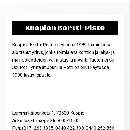
Kuopion Kortti-Piste
Kuopion Kortti-Piste on vuonna 1989 toimintansa
aloittanut yritys, jonka toimialana korttien ja lahja- ja
mainostuotteiden valmistus ja myynti. Tuotemerkki
JouPet =yrittäjät Jouni ja Petri on ollut käytössä
1990 luvun lopusta.
Yhteystiedot
Lemminkäisenkatu 1, 70500 Kuopio
Aukioloajat: ma-pe klo 8:00-16:00
Puh: (017) 263 3335, 0440 422 338, 0440 252 856