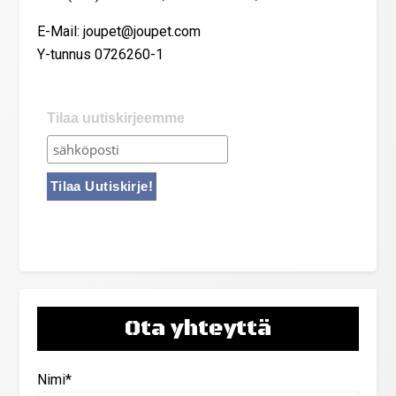
E-Mail: joupet@joupet.com
Y-tunnus 0726260-1
Tilaa uutiskirjeemme
Ota yhteyttä
Nimi*