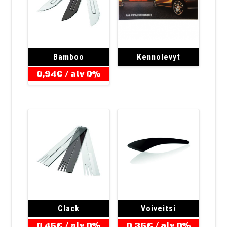
Bamboo
Kennolevyt
0,94
€
/ alv 0%
Clack
Voiveitsi
0,45
€
/ alv 0%
0,36
€
/ alv 0%