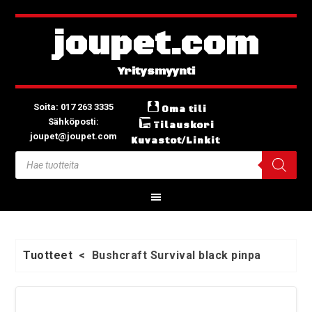
joupet.com
Soita: 017 263 3335
Oma tili
Sähköposti:
Tilauskori
joupet@joupet.com
Kuvastot/Linkit
Tuotteet
<
Bushcraft Survival black pinpa