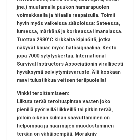
jne.) muutamalla puukon hamarapuolen
voimakkaalla ja hitaalla raapaisulla. Toimii
hyvin myös vaikeissa sääoloissa: Sateessa,
lumessa, märkänä ja korkeassa ilmanalassa.
Tuottaa 2980°C kirkkaita kipinöitä, jotka
näkyvät kauas myös hätäsignaalina. Kesto
jopa 7000 sytytyskertaa. International
Survival Instructors Associationin virallisesti
hyväksymä selviytymisvaruste. Älä koskaan
raavi tulustikkua veitsen teräpuolella!
Vinkki teroittamiseen:
Liikuta terää teroituspintaa vasten joko
pienillä pyörivillä liikkeillä tai pitkin terää,
jolloin oikean kulman saavuttaminen on
helpompaa ja naarmujen muodostuminen
terään on vähäisempää. Morakniv