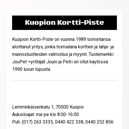
Kuopion Kortti-Piste
Kuopion Kortti-Piste on vuonna 1989 toimintansa
aloittanut yritys, jonka toimialana korttien ja lahja- ja
mainostuotteiden valmistus ja myynti. Tuotemerkki
JouPet =yrittäjät Jouni ja Petri on ollut käytössä
1990 luvun lopusta.
Yhteystiedot
Lemminkäisenkatu 1, 70500 Kuopio
Aukioloajat: ma-pe klo 8:00-16:00
Puh: (017) 263 3335, 0440 422 338, 0440 252 856