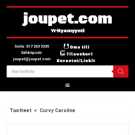
joupet.com
Soita: 017 263 3335
Oma tili
Sähköposti:
Tilauskori
joupet@joupet.com
Kuvastot/Linkit
Tuotteet
<
Curvy Caroline