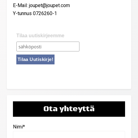
E-Mail: joupet@joupet.com
Y-tunnus 0726260-1
Tilaa uutiskirjeemme
Ota yhteyttä
Nimi*