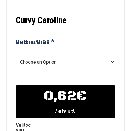
Curvy Caroline
*
Merkkaus/Määrä
0,62€
/ alv 0%
Valitse
väri