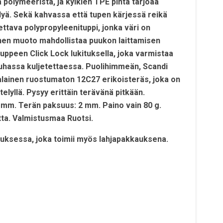
 polymeeristä, ja kylkien TPE pinta tarjoaa
yä. Sekä kahvassa että tupen kärjessä reikä
tettava polypropyleenituppi, jonka väri on
en muoto mahdollistaa puukon laittamisen
uppeen Click Lock lukituksella, joka varmistaa
hassa kuljetettaessa. Puolihimmeän, Scandi
tsalainen ruostumaton 12C27 erikoisteräs, joka on
elyllä. Pysyy erittäin terävänä pitkään.
 mm. Terän paksuus: 2 mm. Paino vain 80 g.
tta. Valmistusmaa Ruotsi.
auksessa, joka toimii myös lahjapakkauksena.