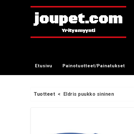
joupet.com
Etusivu
Painotuotteet/Painatukset
Tuotteet
<
Eldris puukko sininen