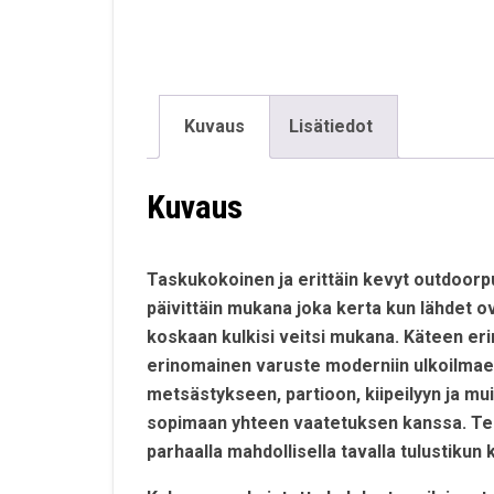
Kuvaus
Lisätiedot
Kuvaus
Taskukokoinen ja erittäin kevyt outdoorpu
päivittäin mukana joka kerta kun lähdet ov
koskaan kulkisi veitsi mukana. Käteen er
erinomainen varuste moderniin ulkoilmaelä
metsästykseen, partioon, kiipeilyyn ja muih
sopimaan yhteen vaatetuksen kanssa. Ter
parhaalla mahdollisella tavalla tulustikun 