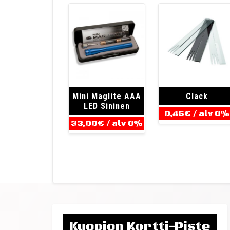
Mini Maglite AAA
Clack
LED Sininen
0,45
€
/ alv 0%
33,00
€
/ alv 0%
Kuopion Kortti-Piste