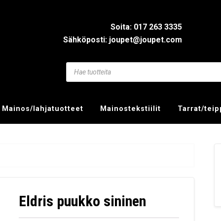
Soita: 017 263 3335
Sähköposti: joupet@joupet.com
Mainos/lahjatuotteet
Mainostekstiilit
Tarrat/tei
Eldris puukko sininen