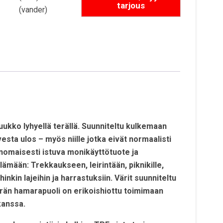
(vander)
ukko lyhyellä terällä. Suunniteltu kulkemaan
esta ulos – myös niille jotka eivät normaalisti
inomaisesti istuva monikäyttötuote ja
mään: Trekkaukseen, leirintään, piknikille,
inkin lajeihin ja harrastuksiin. Värit suunniteltu
än hamarapuoli on erikoishiottu toimimaan
kanssa.