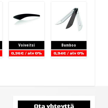
Voiveitsi
Bamboo
0,36
€
/ alv 0%
0,94
€
/ alv 0%
Ota yhteyttä