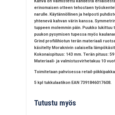
Kahva on valmistettu kahdesta erilaisesta
erinomaisen otteen tehostaen työskentel
narulle. Käytännöllinen ja helposti puhdis
yhtenevä kahvan värin kanssa. Symmetrin
tuppeen molemmin päin. Puukko lukittuu t
puukon pysymisen tupessa myös kaulanau
Grind profiilihiotun terän materiaali ruo
käsitelty Moraknivin salaisella lämpökäsitt
Kokonaispituus: 143 mm. Terän pituus: 59
Materiaali- ja valmistusvirhetakuu 10 vuo
Toimitetaan pahvisessa retail-piikkipakk
5 kpl tukkulaatikon EAN 7391846017608.
Tutustu myös