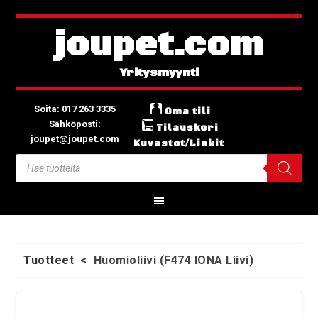
joupet.com
Soita: 017 263 3335
Oma tili
Sähköposti:
Tilauskori
joupet@joupet.com
Kuvastot/Linkit
Tuotteet
<
Huomioliivi (F474 IONA Liivi)