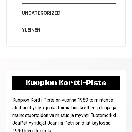
UNCATEGORIZED
YLEINEN
Kuopion Kortti-Piste
Kuopion Kortti-Piste on vuonna 1989 toimintansa
aloittanut yritys, jonka toimialana korttien ja lahja- ja
mainostuotteiden valmistus ja myynti. Tuotemerkki
JouPet =yrittäjät Jouni ja Petri on ollut käytössä
1990 luvun lopusta.