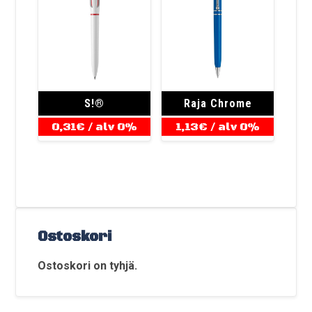
S!®
Raja Chrome
0,31
€
/ alv 0%
1,13
€
/ alv 0%
Ostoskori
Ostoskori on tyhjä.