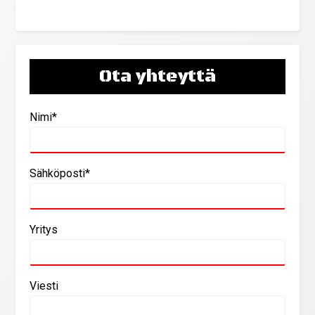
Ota yhteyttä
Nimi*
Sähköposti*
Yritys
Viesti