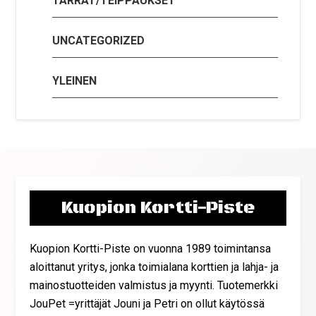
TARRAT/TEIPPAUKSET
UNCATEGORIZED
YLEINEN
Kuopion Kortti-Piste
Kuopion Kortti-Piste on vuonna 1989 toimintansa
aloittanut yritys, jonka toimialana korttien ja lahja- ja
mainostuotteiden valmistus ja myynti. Tuotemerkki
JouPet =yrittäjät Jouni ja Petri on ollut käytössä