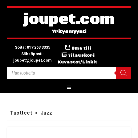
joupet.com
Soita: 017 263 3335
Oma tili
Sähköposti:
Tilauskori
joupet@joupet.com
Kuvastot/Linkit
Tuotteet
<
Jazz