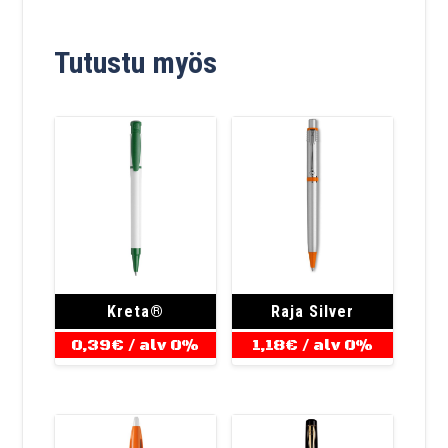
Tutustu myös
Kreta®
Raja Silver
0,39
€
/ alv 0%
1,18
€
/ alv 0%