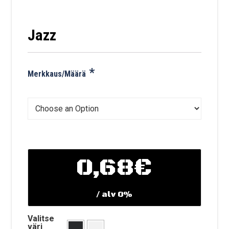
Jazz
*
Merkkaus/Määrä
0,68€
/ alv 0%
Valitse
väri