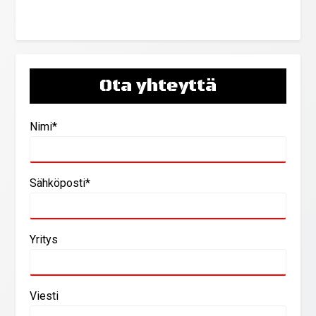
Ota yhteyttä
Nimi*
Sähköposti*
Yritys
Viesti