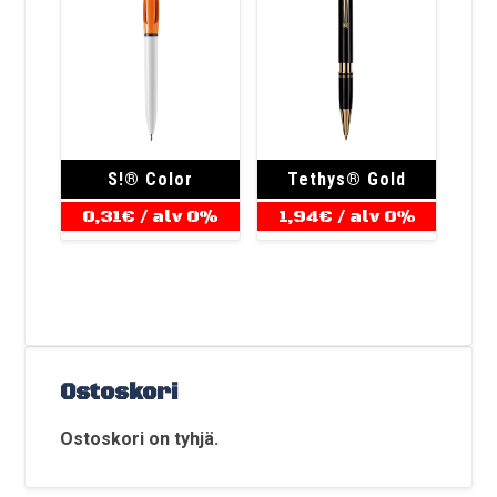
S!® Color
Tethys® Gold
0,31
€
/ alv 0%
1,94
€
/ alv 0%
Ostoskori
Ostoskori on tyhjä.