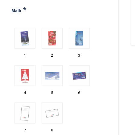
*
Malli
1
2
3
4
5
6
7
8