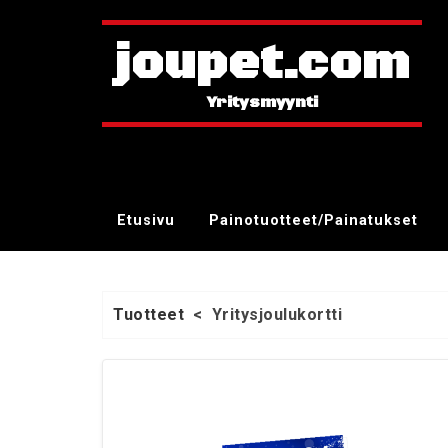
joupet.com
Etusivu
Painotuotteet/Painatukset
Tuotteet
<
Yritysjoulukortti