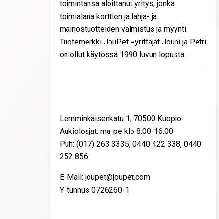
toimintansa aloittanut yritys, jonka
toimialana korttien ja lahja- ja
mainostuotteiden valmistus ja myynti.
Tuotemerkki JouPet =yrittäjät Jouni ja Petri
on ollut käytössä 1990 luvun lopusta.
Yhteystiedot
Lemminkäisenkatu 1, 70500 Kuopio
Aukioloajat: ma-pe klo 8:00-16:00
Puh: (017) 263 3335, 0440 422 338, 0440
252 856
E-Mail: joupet@joupet.com
Y-tunnus 0726260-1