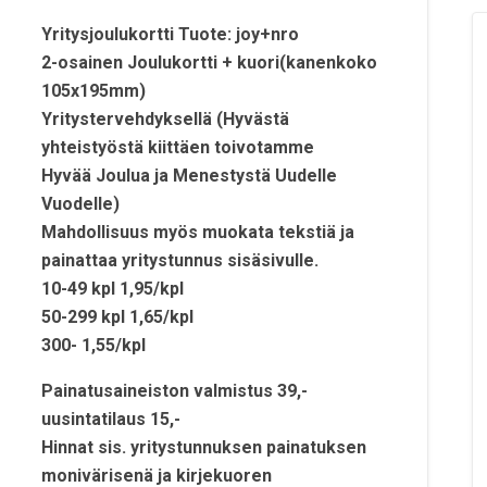
Yritysjoulukortti Tuote: joy+nro
2-osainen Joulukortti + kuori(kanenkoko
105x195mm)
Yritystervehdyksellä (Hyvästä
yhteistyöstä kiittäen toivotamme
Hyvää Joulua ja Menestystä Uudelle
Vuodelle)
Mahdollisuus myös muokata tekstiä ja
painattaa yritystunnus sisäsivulle.
10-49 kpl 1,95/kpl
50-299 kpl 1,65/kpl
300- 1,55/kpl
Painatusaineiston valmistus 39,-
uusintatilaus 15,-
Hinnat sis. yritystunnuksen painatuksen
monivärisenä ja kirjekuoren