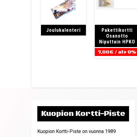
Joulukalenteri
Pakettikortti
Osanotto
Niputtain
HPKO
7,00
€
/ alv 0%
Kuopion Kortti-Piste
Kuopion Kortti-Piste on vuonna 1989