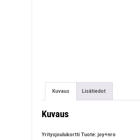
Kuvaus
Lisätiedot
Kuvaus
Yritysjoulukortti Tuote: joy+nro