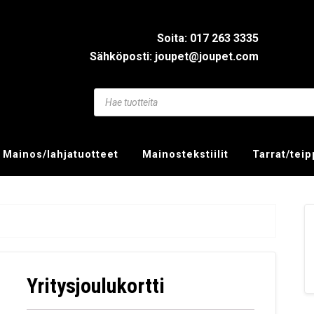
Soita: 017 263 3335
Sähköposti: joupet@joupet.com
Mainos/lahjatuotteet
Mainostekstiilit
Tarrat/tei
Yritysjoulukortti