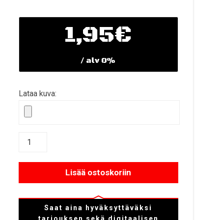
1,95€
/ alv 0%
Lataa kuva:
Lisää ostoskoriin
Saat aina hyväksyttäväksi
tarjouksen sekä digitaalisen