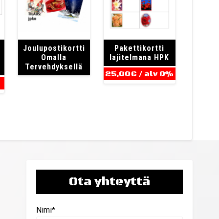
Joulupostikortti
Pakettikortti
Omalla
lajitelmana
HPK
Tervehdyksellä
25,00
€
/ alv 0%
Ota yhteyttä
Nimi*