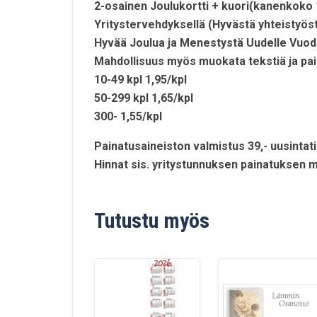
2-osainen Joulukortti + kuori(kanenkok
Yritystervehdyksellä (Hyvästä yhteistyös
Hyvää Joulua ja Menestystä Uudelle Vuod
Mahdollisuus myös muokata tekstiä ja pain
10-49 kpl 1,95/kpl
50-299 kpl 1,65/kpl
300- 1,55/kpl
Painatusaineiston valmistus 39,- uusintati
Hinnat sis. yritystunnuksen painatuksen 
Tutustu myös