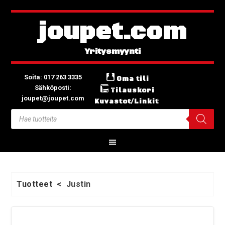
joupet.com
Soita: 017 263 3335
Oma tili
Sähköposti:
Tilauskori
joupet@joupet.com
Kuvastot/Linkit
Tuotteet
<
Justin