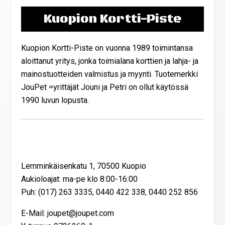
Kuopion Kortti-Piste
Kuopion Kortti-Piste on vuonna 1989 toimintansa
aloittanut yritys, jonka toimialana korttien ja lahja- ja
mainostuotteiden valmistus ja myynti. Tuotemerkki
JouPet =yrittäjät Jouni ja Petri on ollut käytössä
1990 luvun lopusta.
Yhteystiedot
Lemminkäisenkatu 1, 70500 Kuopio
Aukioloajat: ma-pe klo 8:00-16:00
Puh: (017) 263 3335, 0440 422 338, 0440 252 856
E-Mail: joupet@joupet.com