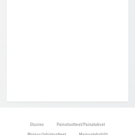
Etusivu
Painotuotteet/Painatukset
Mainos/lahjatuotteet
Mainostekstiilit