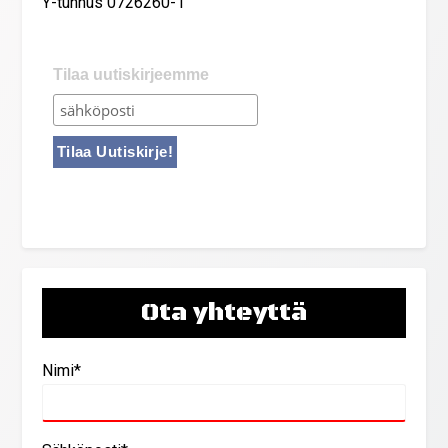
Y-tunnus 0726260-1
Tilaa uutiskirjeemme
Ota yhteyttä
Nimi*