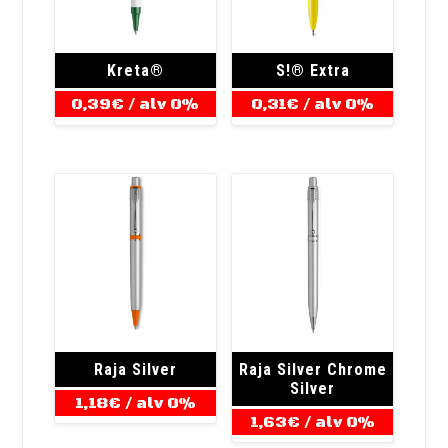
Kreta®
S!® Extra
0,39
€
/ alv 0%
0,31
€
/ alv 0%
Raja Silver
Raja Silver Chrome
Silver
1,18
€
/ alv 0%
1,63
€
/ alv 0%