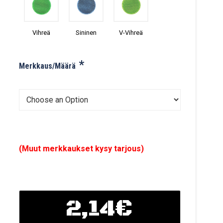
Vihreä
Sininen
V-Vihreä
*
Merkkaus/Määrä
(Muut merkkaukset kysy tarjous)
2,14€