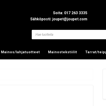
Soita: 017 263 3335
Sähköposti: joupet@joupet.com
Mainos/lahjatuotteet
Mainostekstiilit
Tarrat/tei