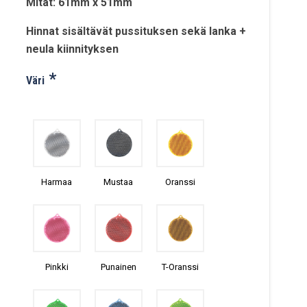
Mitat: 61mm x 51mm
Hinnat sisältävät pussituksen sekä lanka +
neula kiinnityksen
*
Väri
Harmaa
Mustaa
Oranssi
Pinkki
Punainen
T-Oranssi