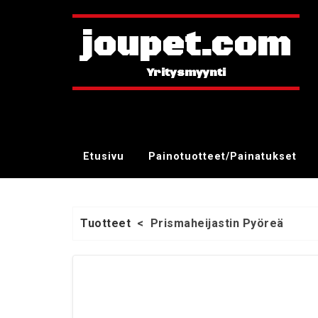
joupet.com
Etusivu
Painotuotteet/Painatukset
Tuotteet
<
Prismaheijastin Pyöreä