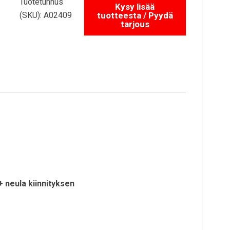
Tuotetunnus
(SKU):
A02409
+ neula kiinnityksen