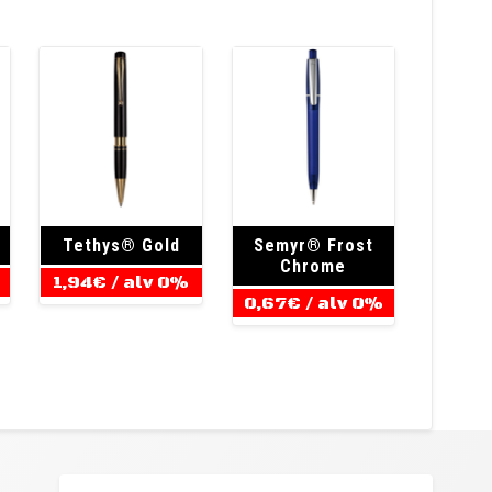
Tethys® Gold
Semyr® Frost
Chrome
1,94
€
/ alv 0%
0,67
€
/ alv 0%