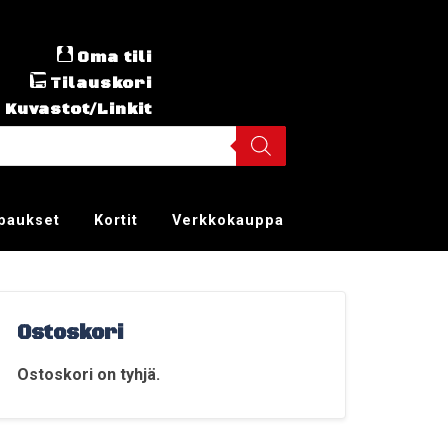
Oma tili
Tilauskori
Kuvastot/Linkit
ppaukset
Kortit
Verkkokauppa
Ostoskori
Ostoskori on tyhjä.