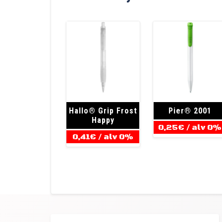
Hallo® Grip Frost
Pier® 2001
Happy
0,25
€
/ alv 0%
0,41
€
/ alv 0%