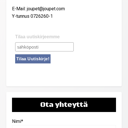
E-Mail: joupet@joupet.com
Y-tunnus 0726260-1
Tilaa uutiskirjeemme
Ota yhteyttä
Nimi*