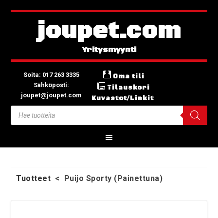
joupet.com
Soita: 017 263 3335
Oma tili
Sähköposti:
Tilauskori
joupet@joupet.com
Kuvastot/Linkit
Tuotteet
<
Puijo Sporty (Painettuna)