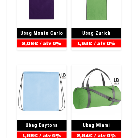
Ubag Monte Carlo
Ubag Zurich
2,06
€
/ alv 0%
1,94
€
/ alv 0%
Ubag Daytona
Ubag Miami
1,88
€
/ alv 0%
2,84
€
/ alv 0%