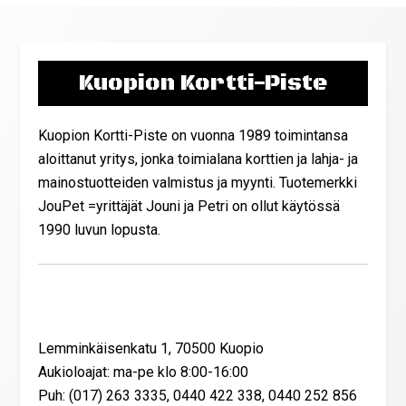
Kuopion Kortti-Piste
Kuopion Kortti-Piste on vuonna 1989 toimintansa
aloittanut yritys, jonka toimialana korttien ja lahja- ja
mainostuotteiden valmistus ja myynti. Tuotemerkki
JouPet =yrittäjät Jouni ja Petri on ollut käytössä
1990 luvun lopusta.
Yhteystiedot
Lemminkäisenkatu 1, 70500 Kuopio
Aukioloajat: ma-pe klo 8:00-16:00
Puh: (017) 263 3335, 0440 422 338, 0440 252 856