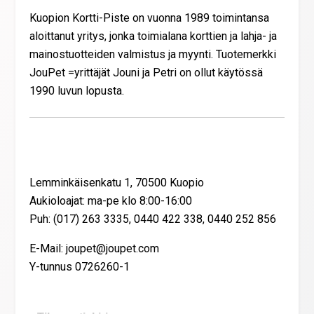
Kuopion Kortti-Piste on vuonna 1989 toimintansa
aloittanut yritys, jonka toimialana korttien ja lahja- ja
mainostuotteiden valmistus ja myynti. Tuotemerkki
JouPet =yrittäjät Jouni ja Petri on ollut käytössä
1990 luvun lopusta.
Yhteystiedot
Lemminkäisenkatu 1, 70500 Kuopio
Aukioloajat: ma-pe klo 8:00-16:00
Puh: (017) 263 3335, 0440 422 338, 0440 252 856
E-Mail: joupet@joupet.com
Y-tunnus 0726260-1