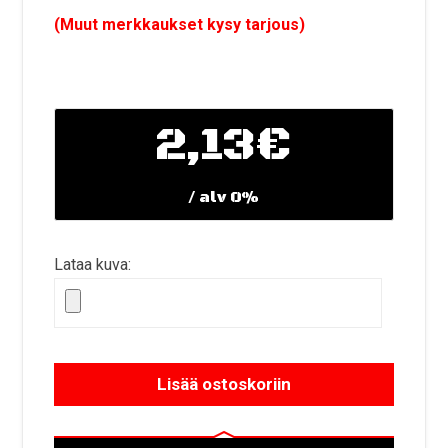
(Muut merkkaukset kysy tarjous)
2,13€
/ alv 0%
Lataa kuva:
Lisää ostoskoriin