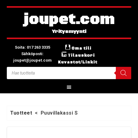
joupet.com
Soita: 017 263 3335
Oma tili
Sähköposti:
Tilauskori
joupet@joupet.com
Kuvastot/Linkit
Tuotteet
<
Puuvillakassi S