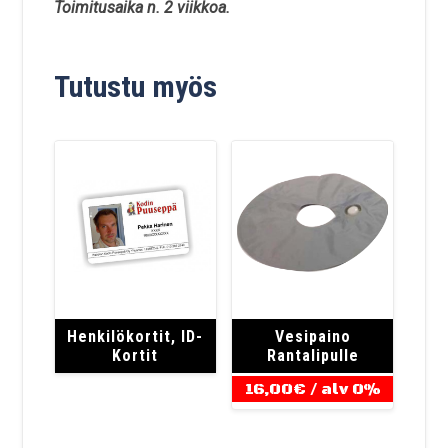
Toimitusaika n. 2 viikkoa.
Tutustu myös
Henkilökortit, ID-
Vesipaino
Kortit
Rantalipulle
16,00
€
/ alv 0%