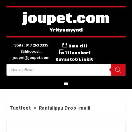
joupet.com
Soita: 017 263 3335
Oma tili
Sähköposti:
Tilauskori
joupet@joupet.com
Kuvastot/Linkit
Tuotteet
<
Rantalippu Drop -malli