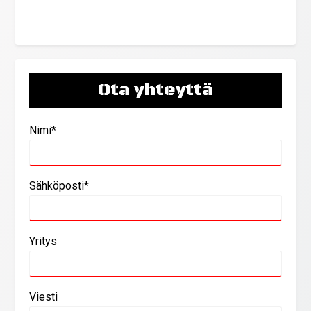
Ota yhteyttä
Nimi*
Sähköposti*
Yritys
Viesti