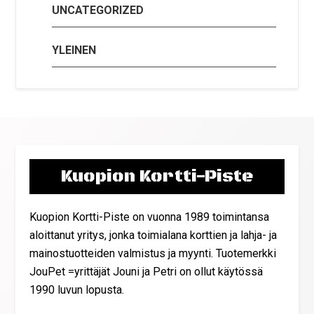
UNCATEGORIZED
YLEINEN
Kuopion Kortti-Piste
Kuopion Kortti-Piste on vuonna 1989 toimintansa
aloittanut yritys, jonka toimialana korttien ja lahja- ja
mainostuotteiden valmistus ja myynti. Tuotemerkki
JouPet =yrittäjät Jouni ja Petri on ollut käytössä
1990 luvun lopusta.