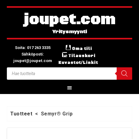
joupet.com
Soita: 017 263 3335
Oma tili
Sähköposti:
Tilauskori
joupet@joupet.com
Kuvastot/Linkit
Tuotteet
<
Semyr® Grip