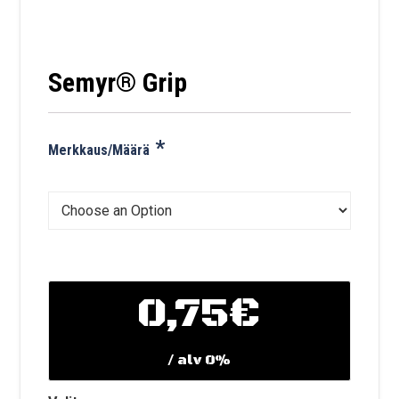
Semyr® Grip
*
Merkkaus/Määrä
0,75€
/ alv 0%