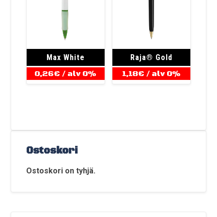
Max White
Raja® Gold
0,26
€
/ alv 0%
1,18
€
/ alv 0%
Ostoskori
Ostoskori on tyhjä.