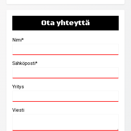
Ota yhteyttä
Nimi*
Sähköposti*
Yritys
Viesti