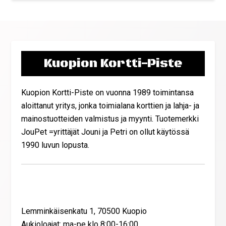
Kuopion Kortti-Piste
Kuopion Kortti-Piste on vuonna 1989 toimintansa
aloittanut yritys, jonka toimialana korttien ja lahja- ja
mainostuotteiden valmistus ja myynti. Tuotemerkki
JouPet =yrittäjät Jouni ja Petri on ollut käytössä
1990 luvun lopusta.
Yhteystiedot
Lemminkäisenkatu 1, 70500 Kuopio
Aukioloajat: ma-pe klo 8:00-16:00