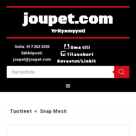
joupet.com
Soita: 017 263 3335
Oma tili
Sähköposti:
Tilauskori
joupet@joupet.com
Kuvastot/Linkit
Tuotteet
<
Snap Mesh