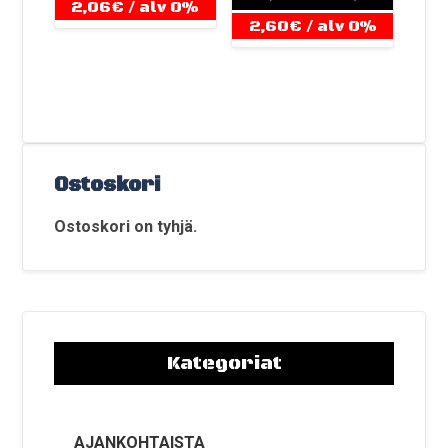
2,06
€
/ alv 0%
2,60
€
/ alv 0%
Ostoskori
Ostoskori on tyhjä.
Kategoriat
AJANKOHTAISTA