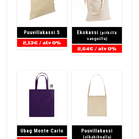
Puuvillakassi S
Ekokassi
(pitkillä
sangoilla)
2,13
€
/ alv 0%
2,64
€
/ alv 0%
Ubag Monte Carlo
Puuvillakassi
(olkahihnalla)