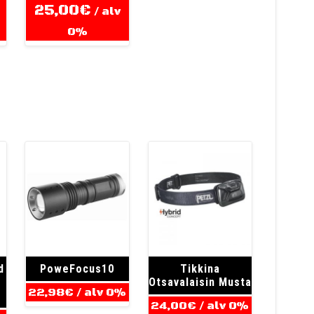
25,00
€
/ alv
0%
d
PoweFocus10
Tikkina
Otsavalaisin Musta
22,98
€
/ alv 0%
24,00
€
/ alv 0%