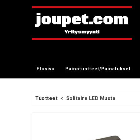
joupet.com
Etusivu
Painotuotteet/Painatukset
Tuotteet
<
Solitaire LED Musta