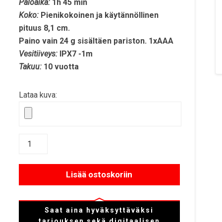
Paloaika:
1h 45 min
Koko:
Pienikokoinen ja käytännöllinen
pituus 8,1 cm.
Paino vain 24 g sisältäen pariston. 1xAAA
Vesitiiveys:
IPX7 -1m
Takuu:
10 vuotta
Lataa kuva:
Lisää ostoskoriin
Saat aina hyväksyttäväksi
tarjouksen sekä digitaalisen