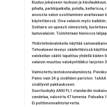
Kuuluu jokaiseen taskuun ja käsilaukkuun.
pihalla, parkkipaikalla, polulla, kellariss
ansiosta valon osoittaminen avattavaan l
käytettäessä. Oiva valaisin myös kaikkiin pä
Solitaire on upeasti viimeistely, luotetta
laatuvalaisin. Toimitetaan hienossa lahj
Yhdistelmävalokeila näyttää samanaikaises
Tehoalueen leveys säädettävissä käyttöe
valokeilan säätö tapahtuu yhdellä käden lii
valaisin muuttuu valokynttiläksi tarjoten 
Valmistettu lentokonealumiinista. Pieniko
Paino vain 24 g sisältäen pariston. 1xAAA
sisältyvät pakkaukseen.
Suorituskyky ANSI FL1 standardin mukais
candelaa, valovirta 47 lumenia. Paloaika 1
Ei polttimonvaihtotarvetta.