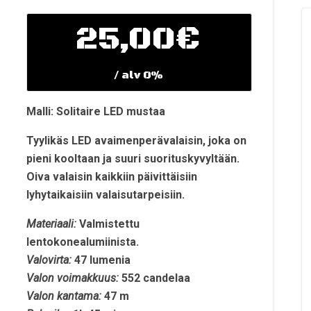
25,00
€
/ alv 0%
Malli: Solitaire LED mustaa
Tyylikäs LED avaimenperävalaisin, joka on
pieni kooltaan ja suuri suorituskyvyltään.
Oiva valaisin kaikkiin päivittäisiin
lyhytaikaisiin valaisutarpeisiin.
Materiaali:
Valmistettu
lentokonealumiinista.
Valovirta:
47 lumenia
Valon voimakkuus:
552 candelaa
Valon kantama:
47 m