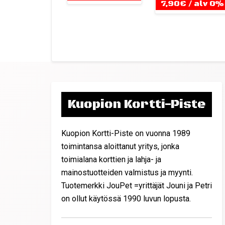
7,90
€
/ alv 0%
Kuopion Kortti-Piste
Kuopion Kortti-Piste on vuonna 1989
toimintansa aloittanut yritys, jonka
toimialana korttien ja lahja- ja
mainostuotteiden valmistus ja myynti.
Tuotemerkki JouPet =yrittäjät Jouni ja Petri
on ollut käytössä 1990 luvun lopusta.