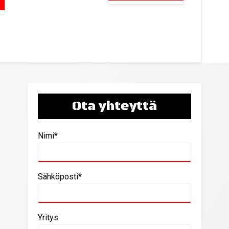
Ota yhteyttä
Nimi*
Sähköposti*
Yritys