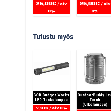
25,00
€
25,00
€
/ alv
/ alv
0%
0%
Tutustu myös
COB Budget Works
OutdoorBuddy Le
LED Taskulamppu
Torch
(Ulkolamppu)
7,78
€
/ alv 0%