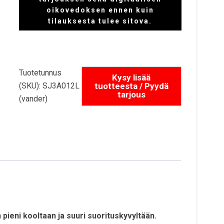
oikovedoksen ennen kuin
tilauksesta tulee sitova.
Tuotetunnus
(SKU):
SJ3A012L
(vander)
pieni kooltaan ja suuri suorituskyvyltään.