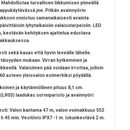
 Mahdollistaa turvallisen liikkumisen pimeällä
a, rappukäytävässä jne. Pitkän avainnyörin
ukkoon onnistuu samanaikaisesti avainta
ivittäisiin lyhytaikaisiin valaisutarpeisiin. LED
va, kestävän kehityksen ajattelua edustava
apakkauksessa.
ti sekä kauas että hyvin leveälle lähelle.
täisyyden mukaan. Virran kytkeminen ja
kkeellä. Valaisimen pää voidaan irrottaa, jolloin
360 asteen yleisvalon esimerkiksi pöydällä.
koinen ja käytännöllinen pituus 8,1 cm.
 (LR03) laadukas sormiparisto ja avainnyöri
esti: Valon kantama 47 m, valon voimakkuus 552
 h 45 min. Vesitiivis IPX7 -1 m. Iskunkestävä 2 m.