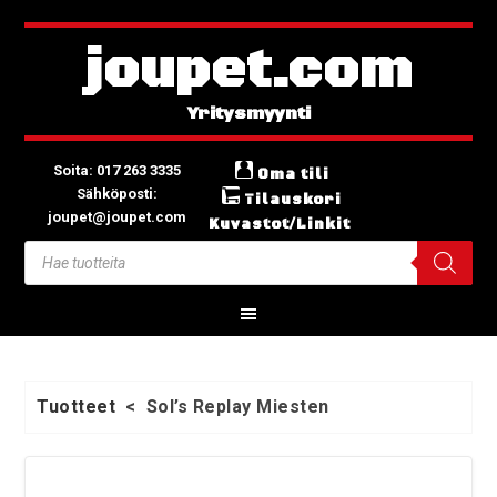
joupet.com
Soita: 017 263 3335
Oma tili
Sähköposti:
Tilauskori
joupet@joupet.com
Kuvastot/Linkit
Tuotteet
<
Sol’s Replay
Miesten