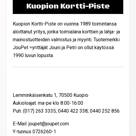
Kuopion Kortti-Piste
Kuopion Kortti-Piste on vuonna 1989 toimintansa
aloittanut yritys, jonka toimialana korttien ja lahja- ja
mainostuotteiden valmistus ja myynti. Tuotemerkki
JouPet =yrittäjät Jouni ja Petri on ollut käytössä
1990 luvun lopusta.
Yhteystiedot
Lemminkäisenkatu 1, 70500 Kuopio
Aukioloajat: ma-pe klo 8:00-16:00
Puh: (017) 263 3335, 0440 422 338, 0440 252 856
E-Mail: joupet@joupet.com
Y-tunnus 0726260-1