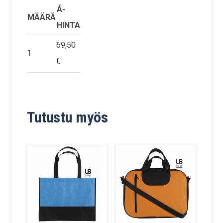
Á-
MÄÄRÄ
HINTA
69,50
1
€
Tutustu myös