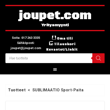
joupet.com
Soita: 017 263 3335
Oma tili
Sähköposti:
Tilauskori
joupet@joupet.com
Kuvastot/Linkit
Tuotteet
<
SUBLIMAATIO Sport-Paita