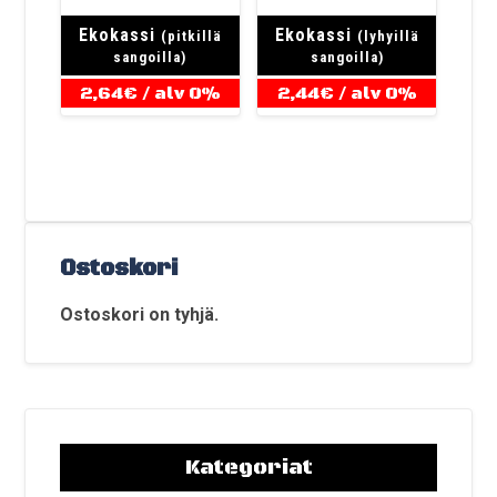
Ekokassi
Ekokassi
(pitkillä
(lyhyillä
sangoilla)
sangoilla)
2,64
€
/ alv 0%
2,44
€
/ alv 0%
Ostoskori
Ostoskori on tyhjä.
Kategoriat