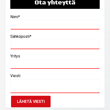
Ota yhteyttä
Nimi*
Sähköposti*
Yritys
Viesti