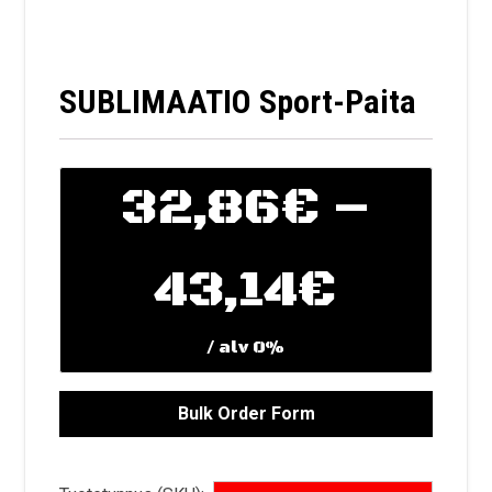
SUBLIMAATIO Sport-Paita
32,86
€
–
Hinta
43,14
€
/ alv 0%
32,8
-