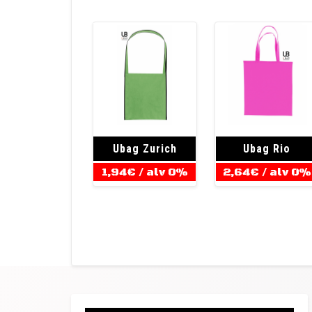
Ubag Zurich
Ubag Rio
1,94
€
/ alv 0%
2,64
€
/ alv 0%