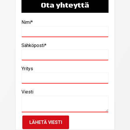
Ota yhteyttä
Nimi*
Sähköposti*
Yritys
Viesti