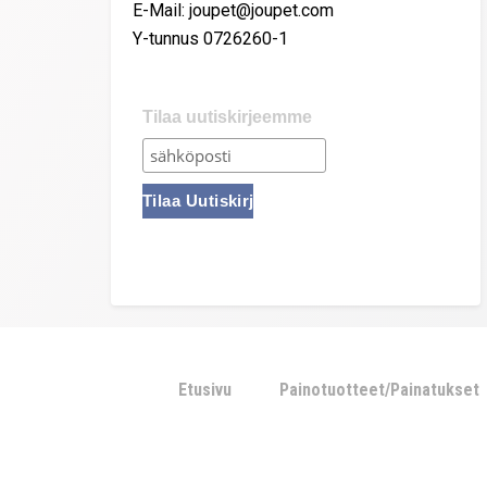
E-Mail: joupet@joupet.com
Y-tunnus 0726260-1
Tilaa uutiskirjeemme
Etusivu
Painotuotteet/Painatukset