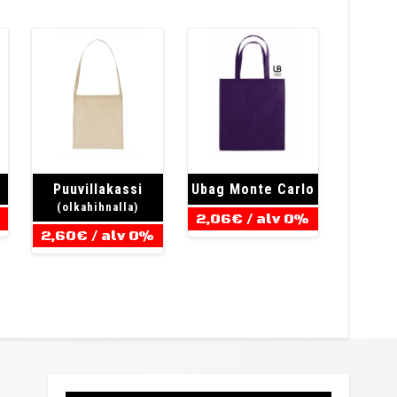
Puuvillakassi
Ubag Monte Carlo
(olkahihnalla)
2,06
€
/ alv 0%
2,60
€
/ alv 0%