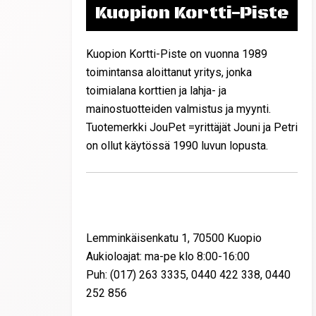
Kuopion Kortti-Piste
Kuopion Kortti-Piste on vuonna 1989
toimintansa aloittanut yritys, jonka
toimialana korttien ja lahja- ja
mainostuotteiden valmistus ja myynti.
Tuotemerkki JouPet =yrittäjät Jouni ja Petri
on ollut käytössä 1990 luvun lopusta.
Yhteystiedot
Lemminkäisenkatu 1, 70500 Kuopio
Aukioloajat: ma-pe klo 8:00-16:00
Puh: (017) 263 3335, 0440 422 338, 0440
252 856