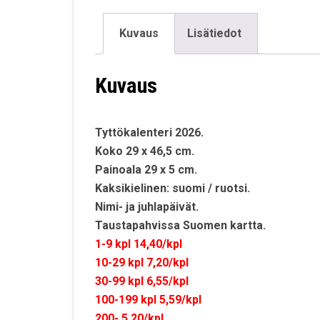
Kuvaus
Lisätiedot
Kuvaus
Tyttökalenteri 2026.
Koko 29 x 46,5 cm.
Painoala 29 x 5 cm.
Kaksikielinen: suomi / ruotsi.
Nimi- ja juhlapäivät.
Taustapahvissa Suomen kartta.
1-9 kpl 14,40/kpl
10-29 kpl 7,20/kpl
30-99 kpl 6,55/kpl
100-199 kpl 5,59/kpl
200- 5,20/kpl