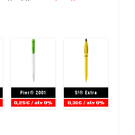
Pier® 2001
S!® Extra
0,25
€
/ alv 0%
0,31
€
/ alv 0%