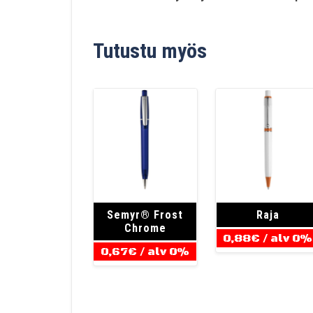
Tutustu myös
Semyr® Frost
Raja
Chrome
0,88
€
/ alv 0%
0,67
€
/ alv 0%