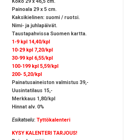
Koko 29 x 46,5 cm.
Painoala 29 x 5 cm.
Kaksikielinen: suomi / ruotsi.
Nimi- ja juhlapäivät.
Taustapahvissa Suomen kartta.
1-9 kpl 14,40/kpl
10-29 kpl 7,20/kpl
30-99 kpl 6,55/kpl
100-199 kpl 5,59/kpl
200- 5,20/kpl
Painatusaineiston valmistus 39,-
Uusintatilaus 15,-
Merkkaus 1,80/kpl
Hinnat alv. 0%
Esikatselu
:
Tyttökalenteri
KYSY KALENTERI TARJOUS!