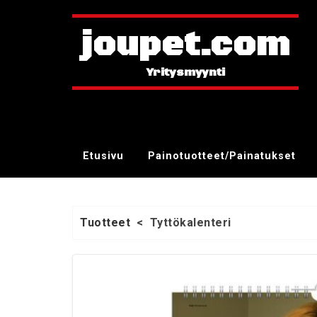
joupet.com
Etusivu
Painotuotteet/Painatukset
Tuotteet
<
Tyttökalenteri