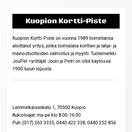
Kuopion Kortti-Piste
Kuopion Kortti-Piste on vuonna 1989 toimintansa
aloittanut yritys, jonka toimialana korttien ja lahja- ja
mainostuotteiden valmistus ja myynti. Tuotemerkki
JouPet =yrittäjät Jouni ja Petri on ollut käytössä
1990 luvun lopusta.
Yhteystiedot
Lemminkäisenkatu 1, 70500 Kuopio
Aukioloajat: ma-pe klo 8:00-16:00
Puh: (017) 263 3335, 0440 422 338, 0440 252 856