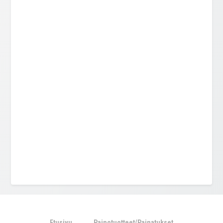
Etusivu
Painotuotteet/Painatukset