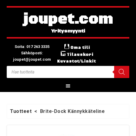
joupet.com
Soita: 017 263 3335
Oma tili
Sähköposti:
Tilauskori
joupet@joupet.com
Kuvastot/Linkit
Tuotteet
<
Brite-Dock Kännykkäteline