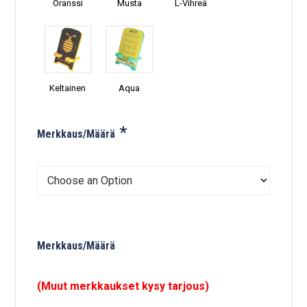
Oranssi
Musta
L-Vihreä
Keltainen
Aqua
*
Merkkaus/Määrä
Merkkaus/Määrä
(Muut merkkaukset kysy tarjous)