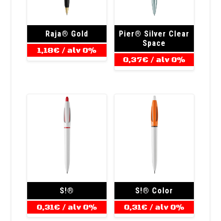
Raja® Gold
Pier® Silver Clear
Space
1,18
€
/ alv 0%
0,37
€
/ alv 0%
S!®
S!® Color
0,31
€
/ alv 0%
0,31
€
/ alv 0%