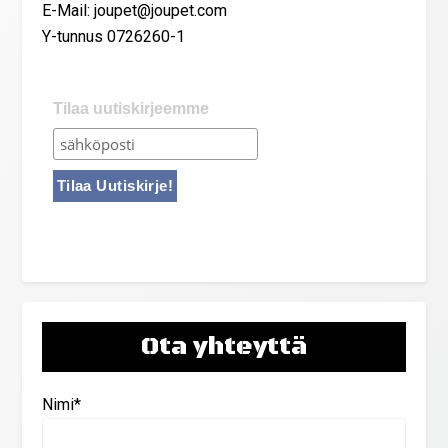
E-Mail: joupet@joupet.com
Y-tunnus 0726260-1
Tilaa uutiskirjeemme
Ota yhteyttä
Nimi*