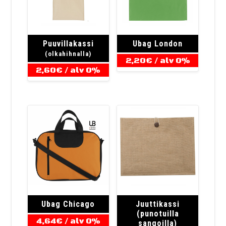
Puuvillakassi
Ubag London
(olkahihnalla)
2,20
€
/ alv 0%
2,60
€
/ alv 0%
Ubag Chicago
Juuttikassi
(punotuilla
4,64
€
/ alv 0%
sangoilla)