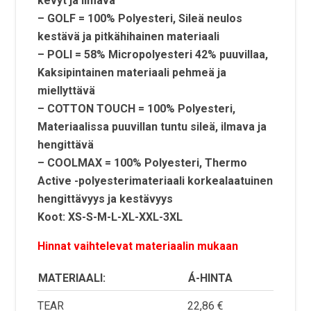
kevyt ja ilmava
–
GOLF
= 100% Polyesteri, Sileä neulos
kestävä ja pitkähihainen materiaali
–
POLI
= 58% Micropolyesteri 42% puuvillaa,
Kaksipintainen materiaali pehmeä ja
miellyttävä
–
COTTON TOUCH
= 100% Polyesteri,
Materiaalissa puuvillan tuntu sileä, ilmava ja
hengittävä
–
COOLMAX
= 100% Polyesteri, Thermo
Active -polyesterimateriaali korkealaatuinen
hengittävyys ja kestävyys
Koot: XS-S-M-L-XL-XXL-3XL
Hinnat vaihtelevat materiaalin mukaan
MATERIAALI:
Á-HINTA
TEAR
22,86 €