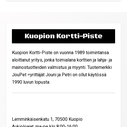
Kuopion Kortti-Piste
Kuopion Kortti-Piste on vuonna 1989 toimintansa
aloittanut yritys, jonka toimialana korttien ja lahja- ja
mainostuotteiden valmistus ja myynti. Tuotemerkki
JouPet =yrittäjät Jouni ja Petri on ollut käytössä
1990 luvun lopusta.
Yhteystiedot
Lemminkäisenkatu 1, 70500 Kuopio
Aukioloajat: ma-pe klo 8:00-16:00