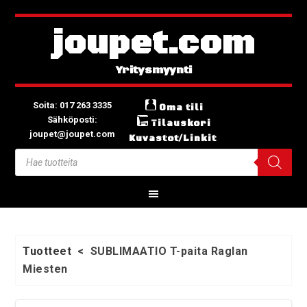
joupet.com
Soita: 017 263 3335
Oma tili
Sähköposti:
Tilauskori
joupet@joupet.com
Kuvastot/Linkit
Tuotteet
<
SUBLIMAATIO T-paita Raglan
Miesten