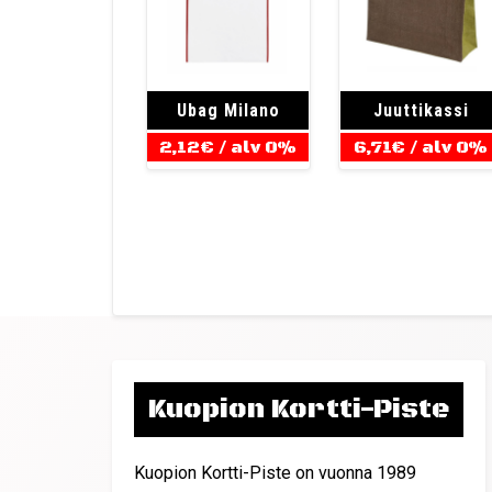
Ubag Milano
Juuttikassi
2,12
€
/ alv 0%
6,71
€
/ alv 0%
Kuopion Kortti-Piste
Kuopion Kortti-Piste on vuonna 1989