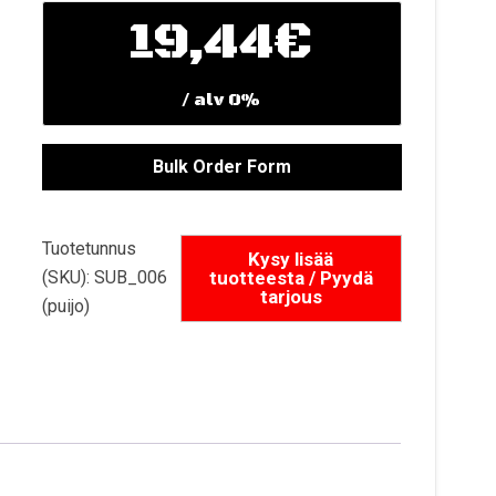
19,44
€
/ alv 0%
Tuotetunnus
(SKU):
SUB_006
(puijo)