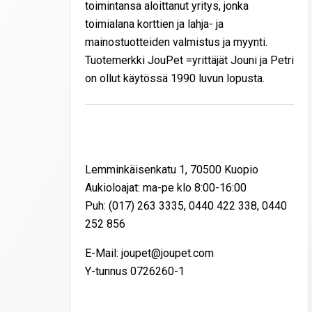
toimintansa aloittanut yritys, jonka
toimialana korttien ja lahja- ja
mainostuotteiden valmistus ja myynti.
Tuotemerkki JouPet =yrittäjät Jouni ja Petri
on ollut käytössä 1990 luvun lopusta.
Yhteystiedot
Lemminkäisenkatu 1, 70500 Kuopio
Aukioloajat: ma-pe klo 8:00-16:00
Puh: (017) 263 3335, 0440 422 338, 0440
252 856
E-Mail: joupet@joupet.com
Y-tunnus 0726260-1