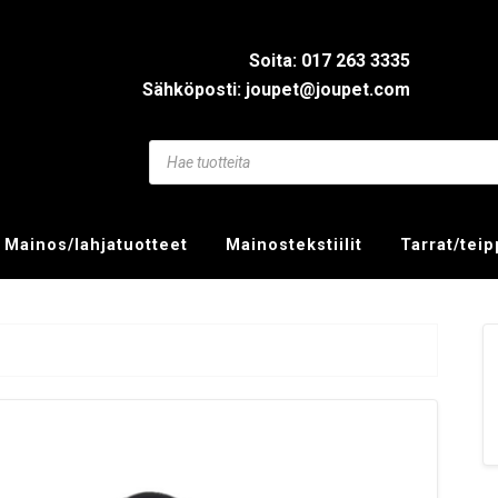
Soita: 017 263 3335
Sähköposti: joupet@joupet.com
Mainos/lahjatuotteet
Mainostekstiilit
Tarrat/tei