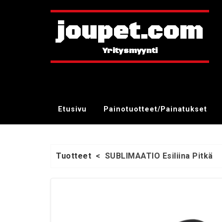
joupet.com
Etusivu
Painotuotteet/Painatukset
Tuotteet
<
SUBLIMAATIO Esiliina Pitkä